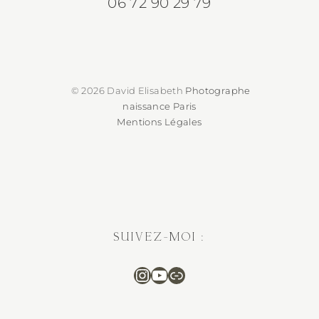
06 72 90 29 79
© 2026 David Elisabeth
Photographe
naissance Paris
Mentions Légales
SUIVEZ-MOI :
Instagram
Suivez-moi sur You
Séance photo en 